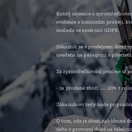
Každý zájemce o zprostředkování
evidence o komisním prodeji, kt
souladu se směrnicí GDPR.
Zákazník se s prodejcem domluví
uvedena na paragonu o převzetí 
Za zprostředkování prodeje si pr
- za prodané zboží ..... 20% z cel
Zákazníkovi tedy bude po prodá
O tom, zda je zboží nabídnuté d
nebo v provozní době na telefon