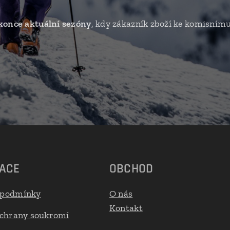
konce aktuální sezóny
, kdy zákazník zboží ke komisnímu
ACE
OBCHOD
 podmínky
O nás
Kontakt
ochrany soukromí