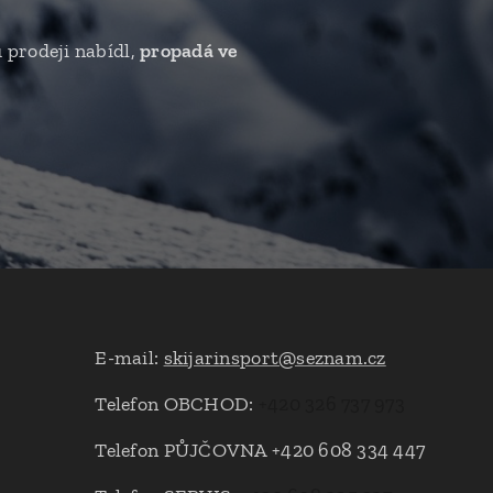
 prodeji nabídl,
propadá ve
E-mail:
skijarinsport@seznam.cz
Telefon OBCHOD:
+420 326 737 973
Telefon PŮJČOVNA +420 608 334 447