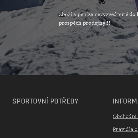
Zboží a peníze nevyzvednuté
do 
prospěch prodejny!!!
SPORTOVNÍ POTŘEBY
INFORM
Obchodní
Pravidla 