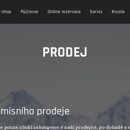
-shop
Půjčovna
Online rezervace
Servis
Brusle
PRODEJ
omisního prodeje
 pouze zboží zakoupené v naší prodejně, po dohodě s 