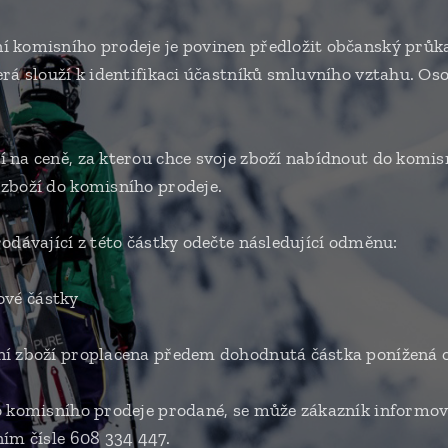
 komisního prodeje je povinen předložit občanský průk
erá slouží k identifikaci účastníků smluvního vztahu. O
 na ceně, za kterou chce svoje zboží nabídnout do komis
zboží do komisního prodeje.
odávající z této částky odečte následující odměnu:
kové částky
ní zboží proplacena předem dohodnutá částka ponížená 
o komisního prodeje prodané, se může zákazník informov
ním čísle 608 334 447.