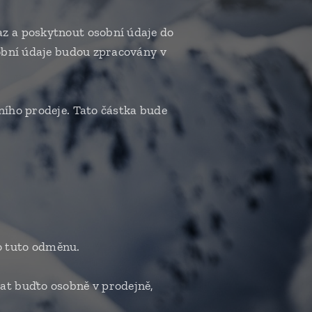
az a poskytnout osobní údaje do
sobní údaje budou zpracovány v
ního prodeje. Tato částka bude
o tuto odměnu.
at buďto osobně v prodejně,