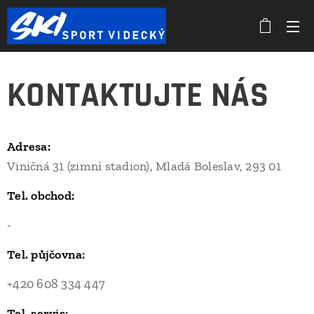
KONTAKTUJTE NÁS
Adresa:
Viničná 31 (zimní stadion), Mladá Boleslav, 293 01
Tel. obchod:
-
+420 326 737 973
Tel. půjčovna:
+420 608 334 447
Tel. servis: